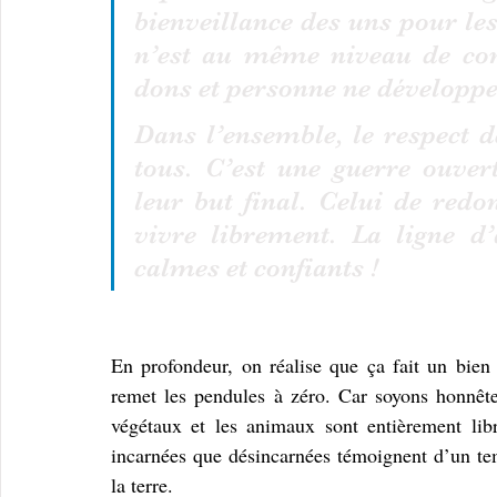
bienveillance des uns pour les
n’est au même niveau de con
dons et personne ne développe
Dans l’ensemble, le respect de
tous. C’est une guerre ouver
leur but final. Celui de redo
vivre librement. La ligne d’
calmes et confiants !
En profondeur, on réalise que ça fait un bien 
remet les pendules à zéro. Car soyons honnête
végétaux et les animaux sont entièrement libr
incarnées que désincarnées témoignent d’un te
la terre. 