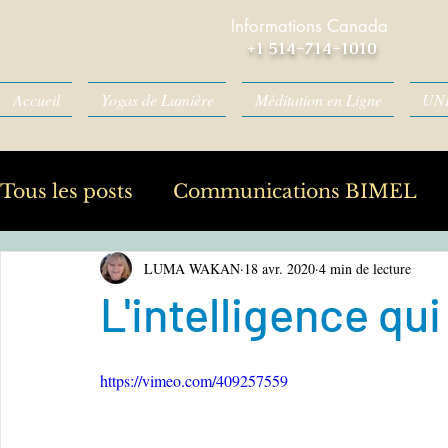
Informations Canada
+1 514-714-1010
Accueil
Yogas de Lumière
Méditation en Ligne
UN
Tous les posts
Communications BIMEL
LUMA WAKAN
18 avr. 2020
4 min de lecture
Le Temps est-il arrivée ?
L'intelligence qui
https://vimeo.com/409257559