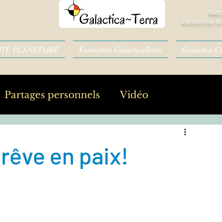
Meta
Rechercher le 
ITÉ PLANÉTAIRE
Formation GalacticaTerra
Galactica Ci
Partages personnels
Vidéo
 rêve en paix!