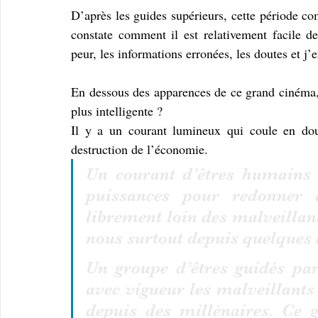
D’après les guides supérieurs, cette période co
constate comment il est relativement facile d
peur, les informations erronées, les doutes et j’e
En dessous des apparences de ce grand cinéma, n
plus intelligente ? 
Il y a un courant lumineux qui coule en dou
destruction de l’économie. 
Un courant d’êtres humains q
puissances pour redonner à
librement loin des malveillanc
nous surtout depuis quelques 
Un groupe d’êtres guidés par
avec vigueur les malveillants 
depuis des millénaires. Ce 