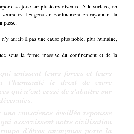
mporte se joue sur plusieurs niveaux. À la surface, on 
e soumettre les gens en confinement en rayonnant la 
n passe. 
’y aurait-il pas une cause plus noble, plus humaine, 
ce sous la forme massive du confinement et de la 
ui unissent leurs forces et leurs 
 l’humanité le droit de vivre 
es qui n’ont cessé de s’abattre sur 
décennies. 
 une conscience éveillée repousse 
qui asservissent notre civilisation 
groupe d’êtres anonymes porte la 