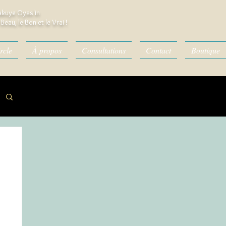
kuye Oyas'in
Beau, le Bon et le Vrai !
rcle
À propos
Consultations
Contact
Boutique