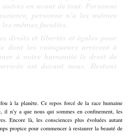
 autres en avant de tout. Personne 
science, personne n’a les mêmes 
 les mêmes facultés. 
s droits et libertés et égales pour 
te dont les vainqueurs arrivent à 
nner à notre humanité le droit de 
arrivée est devant nous. Restons 
fou à la planète. Ce repos forcé de la race humaine 
, il n’y a que nous qui sommes en confinement, les 
es. Encore là, les consciences plus évoluées autant 
mps propice pour commencer à restaurer la beauté de 