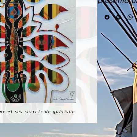
présente 
ancestral q
évolutive q
entravée. 
permet de 
de croissa
ainsi que l
vous empri
souffrance
conscience 
tout au lon
permet au 
d’avancer 
« L’amour 
seules les 
souffrir ».
© Wakan.Ca Tous droits réservés !