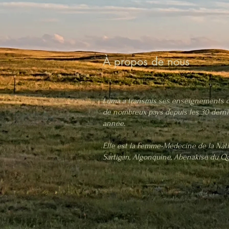
À propos de nous
Luma a transmis ses enseignements 
de nombreux pays depuis les 30 derni
année.
Elle est la Femme-Médecine de la Nat
Sartigan, Algonquine, Abénakise du Q