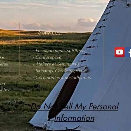
Services:
- Enseignements spirituels
- Conférences
dans
- Ateliers et Séminaires
ères
- Satsangs, Cercle Sacrés
- Cérémonies amérindiennes
ion
uébec
Do Not Sell My Personal
Information