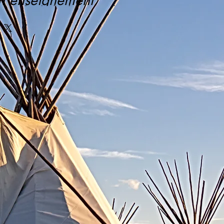
un enseignement
ui dévoile la spirale
ui libère l’âme
Ce livre vous
découvrir les cycles
nce, les obstacles
es illusions qui
sonnent dans la
. La guérison par la
qui s’éveille
g de la lecture
Chercheur de Vérité
vers sa libération.
ne fait pas mal,
peurs nous font