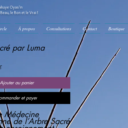
kuye Oyas'in
Beau, le Bon et le Vrai !
rcle
À propos
Consultations
Contact
Boutique
cré par Luma
Prix
€
promotionnel
Ajouter au panier
ommander et payer
e Médecine
ne de l’Arbre Sacré