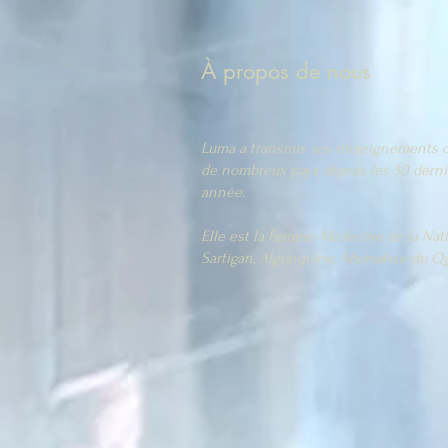
À propos de nous
Luma a transmis ses enseignements 
de nombreux pays depuis les 30 derni
année.
Elle est la Femme-Médecine de la Nat
Sartigan, Algonquine, Abénakise du Q