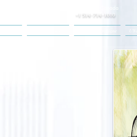
Informations Canada
+1 514-714-1010
Accueil
Yogas de Lumière
Méditation en Ligne
UN