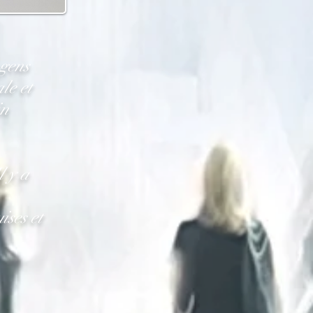
 gens
le et
in
l y a
ses et