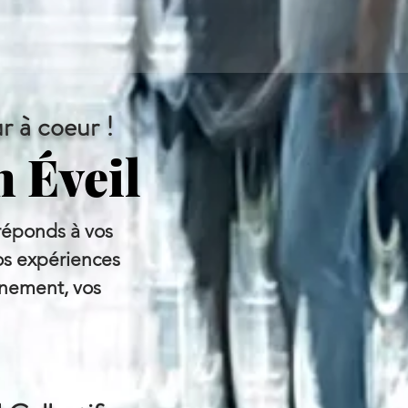
r à coeur !
n Éveil
 réponds à vos
os expériences
inement, vos