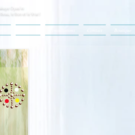
kuye Oyas'in
Beau, le Bon et le Vrai !
rcle
À propos
Consultations
Contact
Boutique