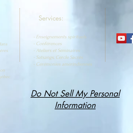
Services:
- Enseignements spirituels
- Conférences
dans
- Ateliers et Séminaires
ères
- Satsangs, Cercle Sacrés
- Cérémonies amérindiennes
ion
uébec
Do Not Sell My Personal
Information