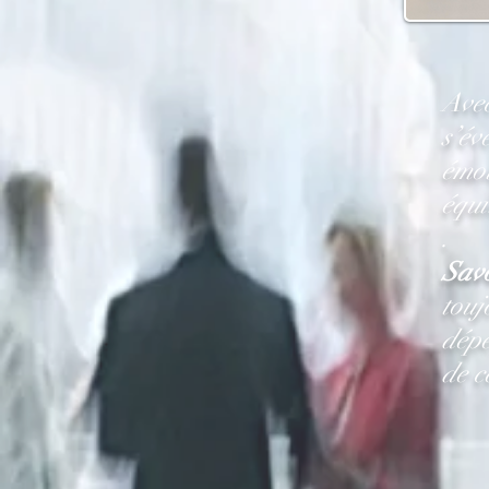
Avec
s’év
émot
équi
.
Sav
touj
dépe
de c