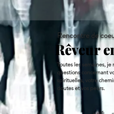
Rencontre de coeu
​Rêveur e
Toutes les semaines, je
questions concernant v
spirituelles, votre chem
doutes et vos peurs.