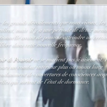
 les grands dévoilements que nous vivons, les
eillent, mais il y a une période de détox menta
ionnelle avant de pouvoir atteindre un certa
libre dans cette nouvelle fréquence.
oir & Pouvoir
ne se marient pas si aisément. I
ours un combat intérieur plus ou moins long
ndamment des ouvertures de consciences acqui
elles qui sortent de l’état de dormance.