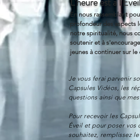
L'heure est à l'Évei
En nous rassemblant pour
profondeur des aspects l
notre spiritualité, nous c
soutenir et à s'encourag
jeunes à continuer sur le 
Je vous ferai parvenir s
Capsules Vidéos, les ré
questions ainsi que mes 
Pour recevoir les Capsu
Éveil et pour poser vos 
souhaitez, remplissez le